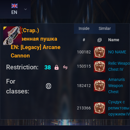
EN
Inside
Similar
RU:
(Стар.)
Потаенная пушка
#
Name
EN:
[Legacy] Arcane
100182
NO NAME
Cannon
Relic Weap
Restriction:
38
150515
Chest IV
Amarun's
For
182412
Weapon
classes:
Chest
Сундук с
213366
реликтовы
оружием IV