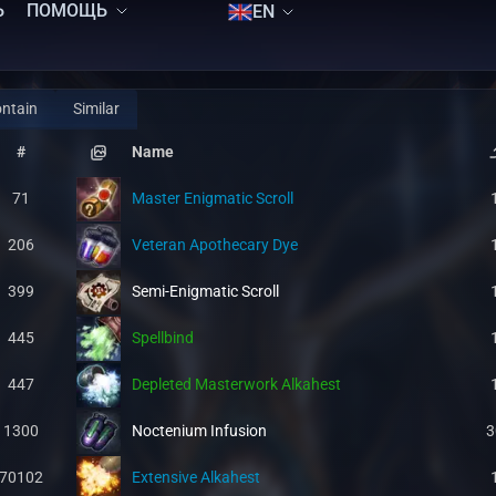
Ь
ПОМОЩЬ
EN
ntain
Similar
#
Name
71
Master Enigmatic Scroll
206
Veteran Apothecary Dye
399
Semi-Enigmatic Scroll
445
Spellbind
447
Depleted Masterwork Alkahest
1300
Noctenium Infusion
3
70102
Extensive Alkahest