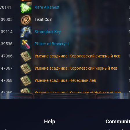
70141
Rare Alkahest
139005
Tikat Coin
139114
Strongbox Key
139536
Philter of Bravery II
147066
Умение всадника: Королевский снежный лев
147067
Умение всадника: Королевский черный лев
147068
Умение всадника: Небесный лев
147069
Умение всадника: Коричневый Небесный лев
147070
Умение всадника: Золотой Небесный лев
147071
Умение всадника: Серебряный Небесный лев
Help
Communit
147084
NO NAME