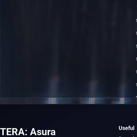
Useful
TERA: Asura