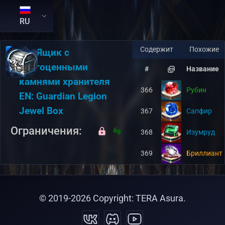
RU
Содержит
Похожие
RU:
Ящик с
драгоценными
#
Название
камнями хранителя
366
Рубин
EN:
Guardian Legion
Jewel Box
367
Сапфир
Ограничения:
368
Изумруд
369
Бриллиант
© 2019-
2026
Copyright: TERA Asura.