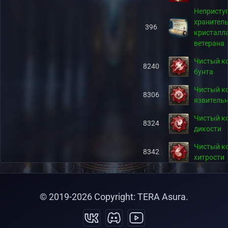
Непристу
хранител
396
кристалл
ветерана
Чистый к
8240
бунта
Чистый к
8306
язвитель
Чистый к
8324
дикости
Чистый к
8342
хитрости
Чистый к
8390
одаренно
© 2019-
2026
Copyright: TERA Asura.
Чистый к
8426
безвласт