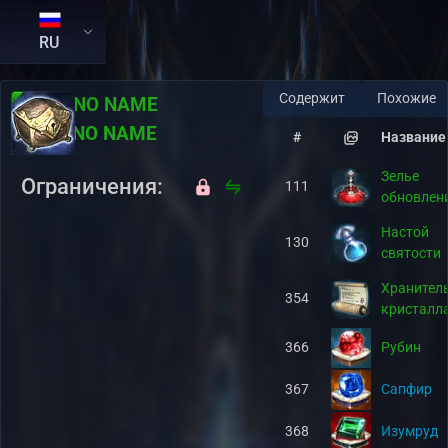
RU
Содержит
Похожие
RU:
NO NAME
EN:
NO NAME
#
Название
Зелье
Ограничения:
111
обновлен
Настой
130
святости
Хранител
354
кристалл
366
Рубин
367
Сапфир
368
Изумруд