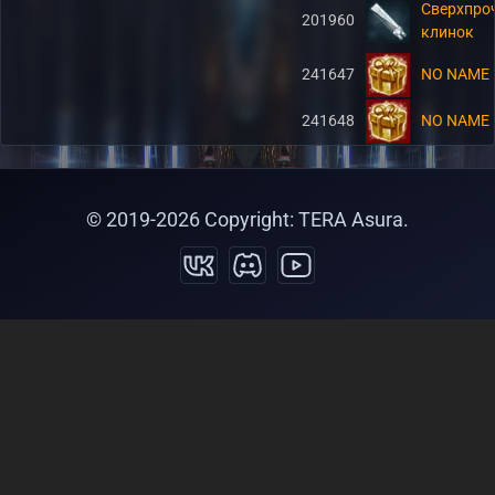
Сверхпро
201960
клинок
241647
NO NAME
241648
NO NAME
© 2019-
2026
Copyright: TERA Asura.