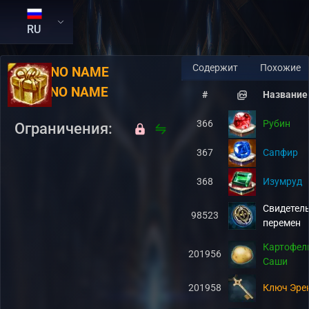
RU
Содержит
Похожие
RU:
NO NAME
EN:
NO NAME
#
Название
366
Рубин
Ограничения:
367
Сапфир
368
Изумруд
Свидетел
98523
перемен
Картофел
201956
Саши
201958
Ключ Эре