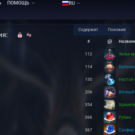
Ь
ПОМОЩЬ
RU
Содержит
Похожие
ия:
#
Назван
112
Зелье м
114
Валькио
130
Настой 
206
Вечный 
354
Храните
366
Рубин
367
Сапфир