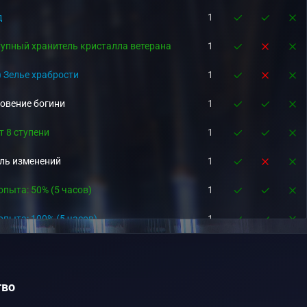
д
1
упный хранитель кристалла ветерана
1
) Зелье храбрости
1
овение богини
1
т 8 ступени
1
ль изменений
1
опыта: 50% (5 часов)
1
опыта: 100% (5 часов)
1
Признания: 100% (1 день)
1
опыта: 50% (1 час)
1
тво
опыта: 100% (1 час)
1