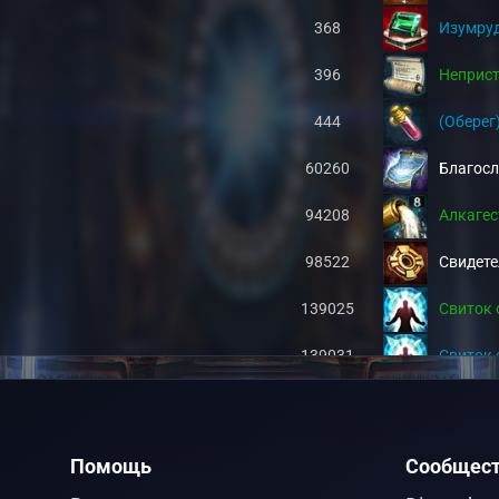
368
Изумру
396
Неприст
444
(Оберег
60260
Благосл
94208
Алкагес
98522
Свидете
139025
Свиток 
139031
Свиток 
139088
Свиток 
139108
Свиток 
Помощь
Сообщес
139109
Свиток 