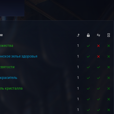
ие
ужества
1
нское зелье здоровья
1
святости
1
краситель
1
ль кристалла
1
1
1