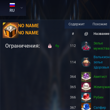
RU
Содержит
Похожие
RU:
NO NAME
EN:
NO NAME
#
Название
Зелье
Ограничения:
112
мужества
Валькион
114
зелье
здоровья
364
Аметист
365
Жемчужи
366
Рубин
367
Сапфир