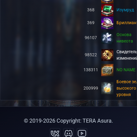
368
Изумруд
369
Бриллиан
Основа
96107
нивеота
Свидетел
98522
изменени
138311
NO NAME
Боевое зе
200999
высокого
уровня
© 2019-
2026
Copyright: TERA Asura.