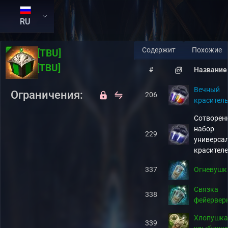
RU
Содержит
Похожие
RU:
[TBU]
EN:
[TBU]
#
Название
Вечный
Ограничения:
206
красител
Сотворен
набор
229
универса
красител
337
Огневушк
Связка
338
фейервер
Хлопушка
339