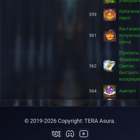
улыбушк
Кабачко
359
пирог
Кастаник
361
полуночн
свеча
[Припасы
Федераци
362
Свиток
быстрого
воскреше
364
Аметист
365
Жемчужи
366
Рубин
© 2019-
2026
Copyright: TERA Asura.
367
Сапфир