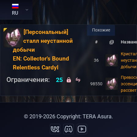
RU
Похожие
RU:
[Персональный]
Кристалл неустанной
#
Назван
добычи
Криста
EN:
Collector's Bound
36
неуста
Relentless Cardyl
добычи
Превос
Ограничения:
25
98550
эссенц
рассвет
© 2019-
2026
Copyright: TERA Asura.